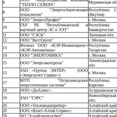
6
Мурманская об
"ТЕПЛО СЕВЕРА"
ООО "Энергосберегающие
Республика С
8
технологии"
(Якутия)
9
ООО "ЭнергоПрофит"
г. Москва
ГАУ РБ "Республиканский и
Республика
10
научный центр ЭС и ЭЭТ"
Башкортостан
11
ООО "ГЭСК"
Липецкая обл.
12
ООО "ВаттГрупп"
г. Москва
Филиал ООО «КЭР-Инжиниринг»
Республика
13
«КЭР-Автоматика»
Татарстан
14
ООО "ЭНЕРГОНИКА"
г. Москва
Ленинградская
15
ООО "Энергоконтроль"
обл
ЗАО «Группа ЭНТЕР» (ООО
15
г. Москва
«Энергоучет Сервис»)
МУП "Петрозаводские
Республика
17
энергетические системы"
Карелия
18
ООО «ДиАлекс»
Астраханская о
Новосибирская
19
ЗАО "ТЭРС"
обл.
20
ООО «Тепловодоприбор»
Алтайский кра
20
ООО «Взлет-Алтай Сервис»
Алтайский кра
20
АО "Алтайэнергосбыт"
Алтайский кра