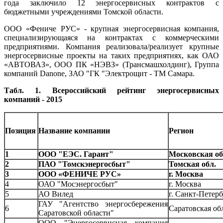
года заключило 12 энергосервисных контрактов с
бюджетными учреждениями Томской области.
ООО «Фениче РУС» - крупная энергосервисная компания,
специализирующаяся на контрактах с коммерческими
предприятиями. Компания реализовала/реализует крупные
энергосервисные проекты на таких предприятиях, как ОАО
«АВТОВАЗ», ООО ПК «НЭВЗ» (Трансмашхолдинг), Группа
компаний Danone, ЗАО "ГК "Электрощит - ТМ Самара.
Табл.
1. Всероссийский рейтинг энергосервисных
компаний - 2015
Позиция
Название компании
Регион
1
ООО "ЕЭС. Гарант"
Московская об
2
ПАО "Томскэнергосбыт"
Томская обл.
3
ООО «ФЕНИЧЕ РУС»
г. Москва
4
ОАО "Мосэнергосбыт"
г. Москва
5
АО Вилед
г. Санкт-Петер
ГАУ "Агентство энергосбережения
6
Саратовская об
Саратовской области"
ООО "Энергосервисная компания