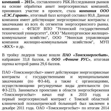
компаний – 2015»
, составленного РБК.Исследования рынков
на основе обработки анкет энергосервисных компаний,
принявших участие в проекте, стала
компания ООО
«ЕЭС.Гарант»
, итоговый балл которой составил 80,8. Данная
компания имеет действующие энергосервисные контракты с
заказчиками из всех 4х сегментов энергосервисного рынка.
компании - ФГБОУ ВПО "Ухтинский государственный
технический университет", ООО "Малопургинское жилищно-
коммунальное хозяйство", ООО "Увинская управляющая
компания жилищно-коммунальным хозяйством", МУП
«ЖКХ» и др.
В тройку лидеров также вошли
ПАО «Томскэнергосбыт»
,
набравшее 33,8 баллов, и
ООО «Фениче РУС»
, итоговая
оценка которой равна 29,6 баллов.
ПАО «Томскэнергсбыт» имеет действующие энергосервисные
контракты с государственными и муниципальными
заказчиками (по ФЗ-44), а также с организациями,
осуществляющими регулируемые виды деятельности (по
ФЗ-223). Заниматься проектами в области энергосбережения
«Томскэнергосбыт» начал ещё в 2010 году, а
первый
энергосервисный контракт с Томской областной
клинической психиатрической больницей был заключен в
декабре 2011 года. ОАО «Томскэнергосбыт» по итогам 2014