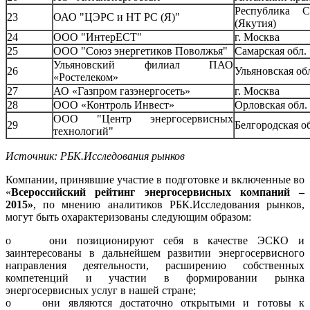
Республика С
23
ОАО "ЦЭРС и НТ РС (Я)"
(Якутия)
24
ООО "ИнтерЕСТ"
г. Москва
25
ООО "Союз энергетиков Поволжья"
Самарская обл.
Ульяновский филиал ПАО
26
Ульяновская об
«Ростелеком»
27
АО «Газпром газэнергосеть»
г. Москва
28
ООО «Контроль Инвест»
Орловская обл.
ООО "Центр энергосервисных
29
Белгородская о
технологий"
Источник: РБК.Исследования рынков
Компании, принявшие участие в подготовке и включенные во
«
Всероссийский рейтинг энергосервисных компаний –
2015»
, по мнению аналитиков РБК.Исследования рынков,
могут быть охарактеризованы следующим образом:
o они позиционируют себя в качестве ЭСКО и
заинтересованы в дальнейшем развитии энергосервисного
направления деятельности, расширению собственных
компетенций и участии в формировании рынка
энергосервисных услуг в нашей стране;
o они являются достаточно открытыми и готовы к