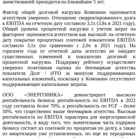
заимствований приходится на ближайшие 5 лет.
Фактор общей долговой нагрузки Компании оценивается
агентством умеренно. Отношение скорректированного долга
к EBITDA на отчетную дату составило 3,1х (3,8х в 2021 году).
Общий уровень процентной нагрузки с учетом затрат на
факторинг оценивается агентством как высокий: на отчетную
дату покрытие процентных платежей показателем EBITDA
составило 3,1х (по сравнению с 2,0х в 2021 году). На
горизонте года от отчетной даты агентство не ожидает
существенных изменений в показателях долговой и
процентной нагрузки. Поддержку рейтингу осуществляет
умеренно позитивная оценка по бенчмаркам агентства
показателя Долг / (FFO за минусом поддерживающих
капитальных вложений), поскольку у Компании отсутствуют
поддерживающие капитальные затраты.
ООО «ЭНЕРГОНИКА» демонстрирует высокую
рентабельность бизнеса: рентабельность по EBITDA в 2022
году составила более 70%, а рентабельность по FCF – более
50%, что существенно выше бенчмарков агентства. Высокая
рентабельность по EBITDA характерна для энергосервисной
деятельности, в виду того, что значительная часть издержек
бизнеса состоит из платежей по процентам по долгу, а также
из амортизации уже установленных, но еще не переданных