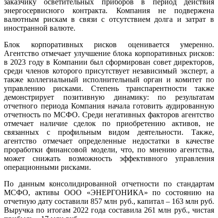
заказчику осветительных приборов в период действия
энергосервисного контракта. Компания не подвержена
валютным рискам в связи с отсутствием долга и затрат в
иностранной валюте.
Блок корпоративных рисков оценивается умеренно.
Агентство отмечает улучшение блока корпоративных рисков:
в 2023 году в Компании был сформирован совет директоров,
среди членов которого присутствует независимый эксперт, а
также коллегиальный исполнительный орган и комитет по
управлению рисками. Степень транспарентности также
демонстрирует позитивную динамику: по результатам
отчетного периода Компания начала готовить аудированную
отчетность по МСФО. Среди негативных факторов агентство
отмечает наличие сделок по приобретению активов, не
связанных с профильным видом деятельности. Также,
агентство отмечает определенные недостатки в качестве
проработки финансовой модели, что, по мнению агентства,
может снижать возможность эффективного управления
операционными рисками.
По данным консолидированной отчетности по стандартам
МСФО, активы ООО «ЭНЕРГОНИКА» по состоянию на
отчетную дату составили 857 млн руб., капитал – 163 млн руб.
Выручка по итогам 2022 года составила 261 млн руб., чистая